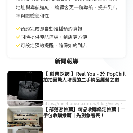
地址與導航連結，讓顧客更一鍵導航，提升到店
率與體驗便利性。
預約完成即自動推播預約資訊
同時提供導航連結，到店更方便
可設定預約提醒，確保如約到店
新聞報導
【 創業採訪 】Real You - 於 PopChill
拍拍圈驚人增長的二手精品經營之道
https://meet.bnext.com.tw/blog/view/17
【 部落客推薦】精品收購鑑定推薦｜二
008
手包收購推薦｜先別急著丟！