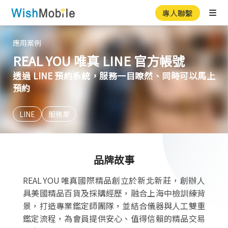
專人聯繫
Ope
應用案例
REAL YOU 唯真 LINE 官方帳號
透過 LINE 預約系統，服務一目瞭然、同時可以馬上
預約
LINE
服務業
品牌故事
REAL YOU 唯真國際精品創立於新北新莊，創辦人
具美國精品百貨及採購經歷，融合上海中檢訓練背
景，打造專業鑑定師團隊，並結合儀器與人工雙重
鑑定流程，為會員提供安心、值得信賴的精品交易