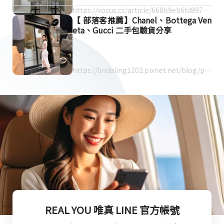
https://vocus.cc/article/668b9eb6fd89780
【 部落客推薦】Chanel、Bottega Ven
001a62cee
eta、Gucci 二手包驗貨分享
https://lindaling1203.pixnet.net/blog/po
st/365198366
REAL YOU 唯真 LINE 官方帳號