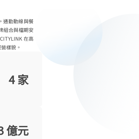
奏。通勤動線與餐
牌組合與檔期安
YLINK 在高
經營樣貌。
4 家
3 億元