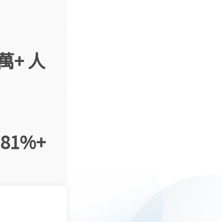
 萬+ 人
81%+