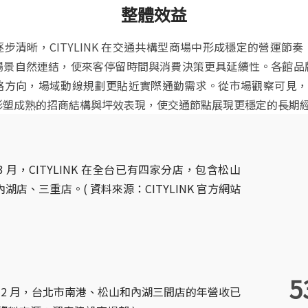
整體效益
步清晰，CITYLINK 在交通共構型商場中形成穩定的營運節
場景自然連結，使來客停留時間與消費決策更具延續性。各館品
方向，場域動線規劃更貼近實際通勤需求。從市場觀察可見，CIT
形塑成熟的招商結構與坪效表現，使交通節點展現更穩定的長期
年 3 月，CITYLINK 在全台已有四家分店，包含松山
湖店、三重店。( 資料來源：CITYLINK 官方網站
5
 年 12 月，台北市南港、松山和內湖三間店的年營收已