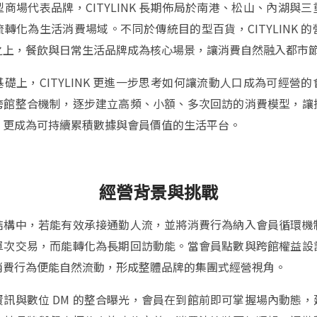
商場代表品牌，CITYLINK 長期佈局於南港、松山、內湖與
轉化為生活消費場域。不同於傳統目的型百貨，CITYLINK 
之上，餐飲與日常生活品牌成為核心場景，讓消費自然融入都市
礎上，CITYLINK 更進一步思考如何讓流動人口成為可經營
跨館整合機制，逐步建立高頻、小額、多次回訪的消費模型，讓
，更成為可持續累積數據與會員價值的生活平台。
經營背景與挑戰
結構中，若能有效承接通勤人流，並將消費行為納入會員循環機
單次交易，而能轉化為長期回訪動能。當會員點數與跨館權益設
消費行為便能自然流動，形成整體品牌的集團式經營視角。
資訊與數位 DM 的整合曝光，會員在到館前即可掌握場內動態，