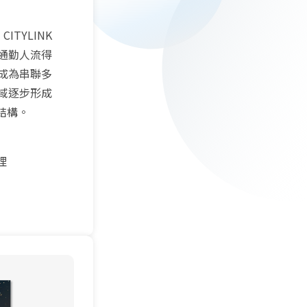
ITYLINK
通勤人流得
成為串聯多
域逐步形成
結構。
理