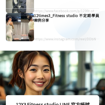
https://www.facebook.com/p/123fit-studi
12times3_Fitness studio 不定期學員
o-100075796317700/
案例分享
https://www.instagram.com/reel/DDbNt
H4TRlg/
12X3 Fitness studio LINE 官方帳號