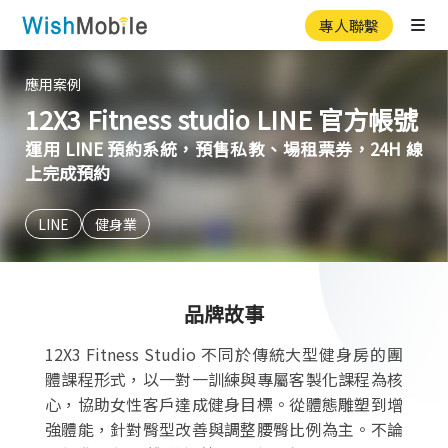
專人聯繫
Ope
應用案例
12X3 Fitness studio LINE 官方帳號
運用 LINE 預約系統，預售私教、場租票券，24H 線
上完成預約
LINE
健身業
品牌故事
12X3 Fitness Studio 不同於傳統大型健身房的團
體課程形式，以一對一訓練與專屬客製化課程為核
心，協助女性客戶達成健身目標。從體態雕塑到增
強體能，針對臀型改善與調整腰臀比例為主。不論