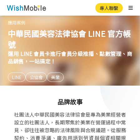
專人聯繫
Ope
應用案例
中華民國美容法律協會 LINE 官方帳
號
運用 LINE 會員卡進行會員分級推播、點數管理、商
品銷售，一站搞定！
LINE
公協會
美業
品牌故事
社團法人中華民國美容法律協會​是專為美業經營者
設立的社團法人，長期聚焦於美業在營運過程中常
見、卻往往被忽略的法律風險與合規議題。從服務
契約、消費爭議、廣告用語到勞資與個資相關規