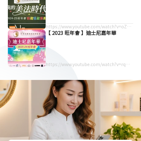
https://www.youtube.com/watch?v=oZLE
【 2023 旺年會 】迪士尼嘉年華
ROGM8YU
https://www.youtube.com/watch?v=rqWQ
yge_sHk