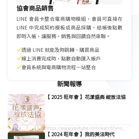
協會商品銷售
LINE 會員卡整合電商購物模組，會員可直接在
LINE 中完成契約模板或商品採購，結帳後點數
即時入帳，讓服務、銷售與回饋自然串聯。
透過 LINE 就能及時跳轉、購買商品
線上消費完成時，點數自動匯入帳戶
會員系統與電商購物流程一站整合
新聞報導
【 2025 旺年會 】花漾盛典 綻放法協
https://www.youtube.com/watch?v=o_gR
【 2024 旺年會 】我的美法時代
ZORZMOQ