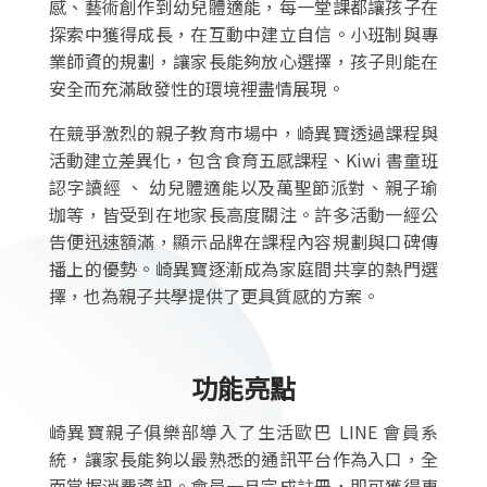
感、藝術創作到幼兒體適能，每一堂課都讓孩子在
探索中獲得成長，在互動中建立自信。小班制與專
業師資的規劃，讓家長能夠放心選擇，孩子則能在
安全而充滿啟發性的環境裡盡情展現。
在競爭激烈的親子教育市場中，崎異寶透過課程與
活動建立差異化，包含食育五感課程、Kiwi 書童班
認字讀經 、 幼兒體適能以及萬聖節派對、親子瑜
珈等，皆受到在地家長高度關注。許多活動一經公
告便迅速額滿，顯示品牌在課程內容規劃與口碑傳
播上的優勢。崎異寶逐漸成為家庭間共享的熱門選
擇，也為親子共學提供了更具質感的方案。
功能亮點
崎異寶親子俱樂部導入了生活歐巴 LINE 會員系
統，讓家長能夠以最熟悉的通訊平台作為入口，全
面掌握消費資訊。會員一旦完成註冊，即可獲得專