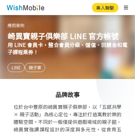
專人聯繫
Ope
應用案例
崎異寶親子俱樂部 LINE 官方帳號
用 LINE 會員卡，整合會員分級、儲值、回饋金和電
子課程票券！
LINE
親子業
品牌故事
位於台中豐原的崎異寶親子俱樂部，以「五感共學
× 親子活動」為核心定位，專注於打造寓教於樂的
體驗空間。不同於一般僅提供遊戲場域的親子館，
崎異寶強調課程設計的深度與多元性，從食育五