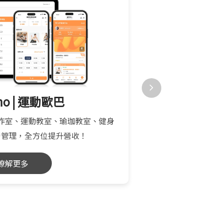
mo | 運動歐巴
MM
作室、運動教室、瑜珈教室、健身
品牌專屬 CRM 
營管理，全方位提升營收！
互動綁定消費
瞭解更多