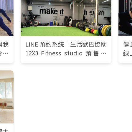
與我
LINE 預約系統｜生活歐巴協助
健
身房
12X3 Fitness studio 預售票
線
動生
券，提供教練課、場租預約
你